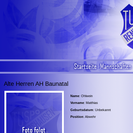
Alte Herren AH Baunatal
Name
: Ohlwein
Vorname
: Matthias
Geburtsdatum
: Unbekannt
Position
: Abwehr