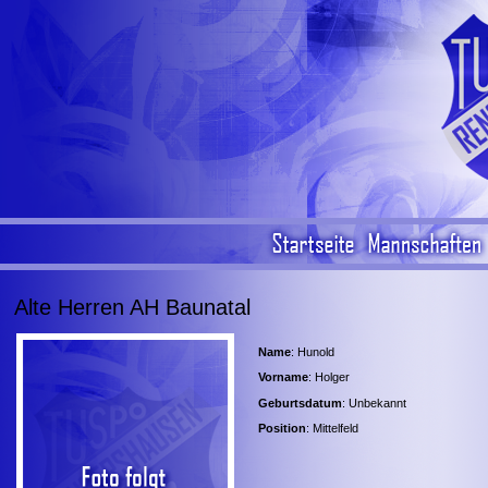
Alte Herren AH Baunatal
Name
: Hunold
Vorname
: Holger
Geburtsdatum
: Unbekannt
Position
: Mittelfeld